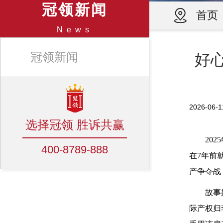
冠领新闻
首页
News
冠领新闻
好
2026-0
选择冠领 胜诉共赢
20
400-8789-888
在7年前
产争夺战
故事
际产权归