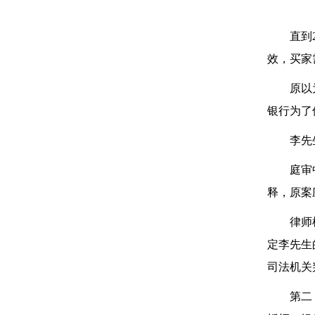
直到
效，买家
原以
银行为了
李先
庭审
释，原案
律师
定李先生
司法机关
第二