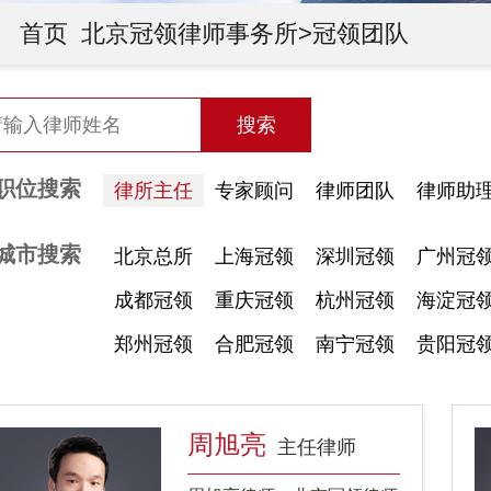
首页
北京冠领律师事务所>
冠领团队
搜索
职位搜索
律所主任
专家顾问
律师团队
律师助
城市搜索
北京总所
上海冠领
深圳冠领
广州冠
成都冠领
重庆冠领
杭州冠领
海淀冠
郑州冠领
合肥冠领
南宁冠领
贵阳冠
周旭亮
主任律师