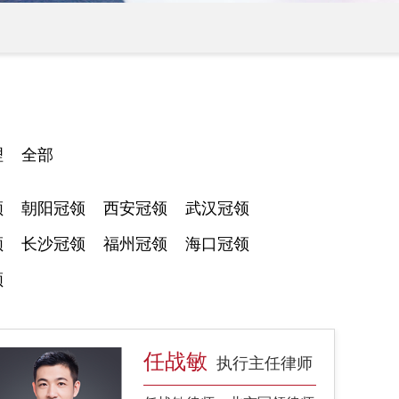
理
全部
领
朝阳冠领
西安冠领
武汉冠领
领
长沙冠领
福州冠领
海口冠领
领
任战敏
执行主任律师