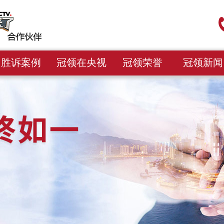
胜诉案例
冠领在央视
冠领荣誉
冠领新闻